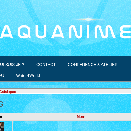
UI SUIS-JE ?
CONTACT
CONFERENCE & ATELIER
AU
Water4World
Catalogue
s
e
Nom