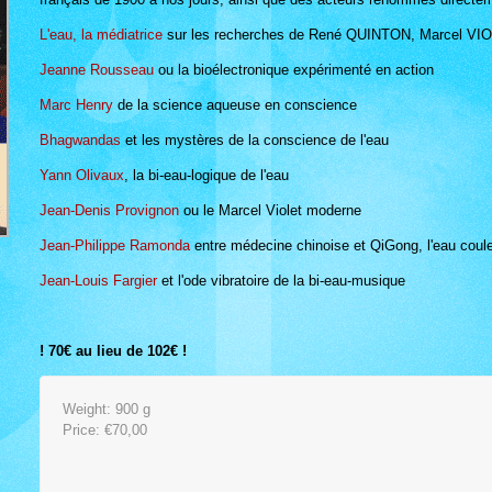
L'eau, la médiatrice
sur les recherches de René QUINTON, Marcel VI
Jeanne Rousseau
ou la bioélectronique expérimenté en action
Marc Henry
de la science aqueuse en conscience
Bhagwandas
et les mystères de la conscience de l'eau
Yann Olivaux
, la bi-eau-logique de l'eau
Jean-Denis Provignon
ou le Marcel Violet moderne
Jean-Philippe Ramonda
entre médecine chinoise et QiGong, l'eau coul
Jean-Louis Fargier
et l'ode vibratoire de la bi-eau-musique
! 70€ au lieu de 102€ !
Weight: 900 g
Price:
€70,00