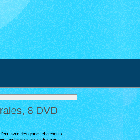
égrales, 8 DVD
 l'eau avec des grands chercheurs
ment impliqués dans ce domaine.