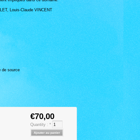
OLET, Louis-Claude VINCENT
e de source
€70,00
Quantity :
*