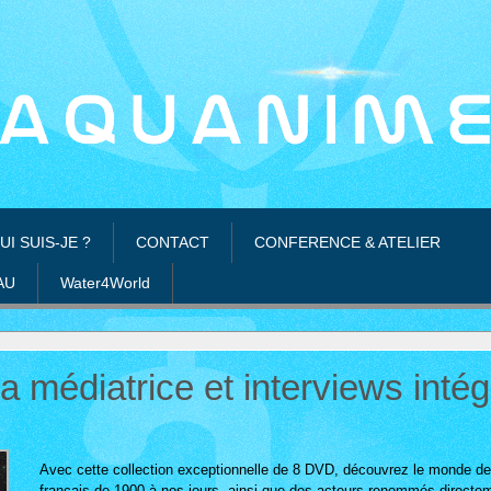
UI SUIS-JE ?
CONTACT
CONFERENCE & ATELIER
AU
Water4World
la médiatrice et interviews int
Avec cette collection exceptionnelle de 8 DVD, découvrez le monde de
français de 1900 à nos jours, ainsi que des acteurs renommés directe