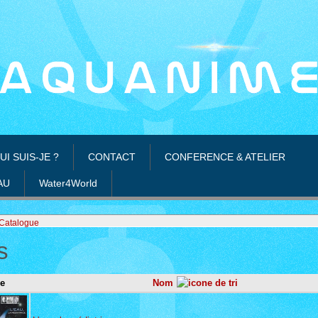
UI SUIS-JE ?
CONTACT
CONFERENCE & ATELIER
AU
Water4World
Catalogue
s
e
Nom